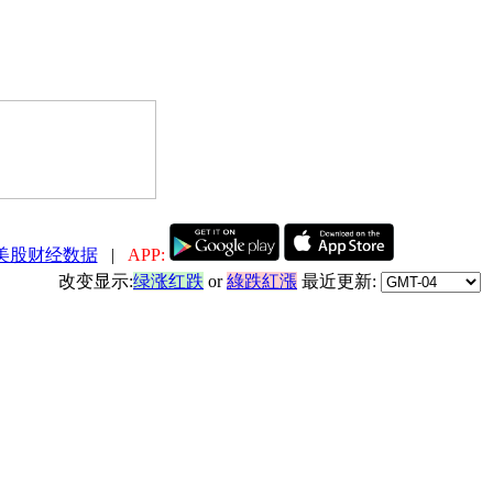
美股财经数据
|
APP:
改变显示:
绿涨红跌
or
綠跌紅漲
最近更新: