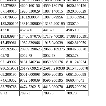
574.379883
4620.160156
4559.180176
4620.160156
887.140015
1920.530029
1887.140015
1920.030029
087.079956
1101.930054
1087.079956
1100.689941
3135.200195
13310.599609
13135.200195
13307.0
4132.0
45294.0
44132.0
45059.0
7193.839844
17460.970703
17179.400391
17388.150391
915.459961
1962.839966
1915.040039
1962.810059
0795.929688
20939.390625
20683.109375
20846.300781
052.78
3052.78
3052.78
3052.78
097.149902
8181.240234
8059.680176
8181.240234
5986.519531
26179.699219
25918.210938
26154.830078
909.200195
6061.600098
5909.200195
6061.600098
674.610352
9732.540039
9596.950195
9660.44043
433.759766
4474.720215
4413.080078
4455.290039
89.73
789.73
789.73
789.73