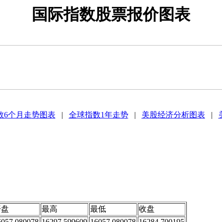
国际指数股票报价图表
数6个月走势图表
|
全球指数1年走势
|
美股经济分析图表
|
开盘
最高
最低
收盘
6057.080078
16297.599609
16057.080078
16284.700195