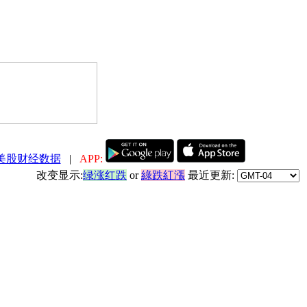
美股财经数据
|
APP:
改变显示:
绿涨红跌
or
綠跌紅漲
最近更新: