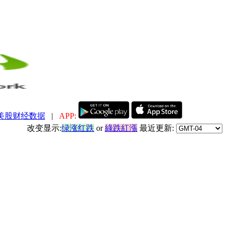
美股财经数据
|
APP:
改变显示:
绿涨红跌
or
綠跌紅漲
最近更新: