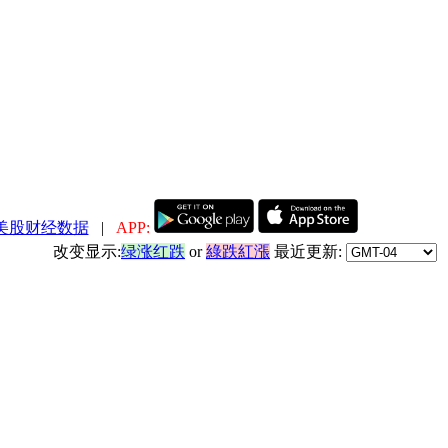
美股财经数据
|
APP:
改变显示:
绿涨红跌
or
綠跌紅漲
最近更新: